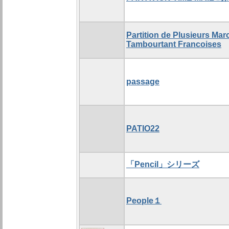
Partition de Plusieurs Mar
Tambourtant Francoises
passage
PATIO22
「Pencil」シリーズ
People１