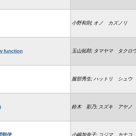
小野和則; オノ カズノリ
玉山拓郎; タマヤマ タクロ
w function
服部秀生; ハットリ シュウ
鈴木 彩乃; スズキ アヤノ
)
時間郵便
小嶋加奈子; コジマ カナコ