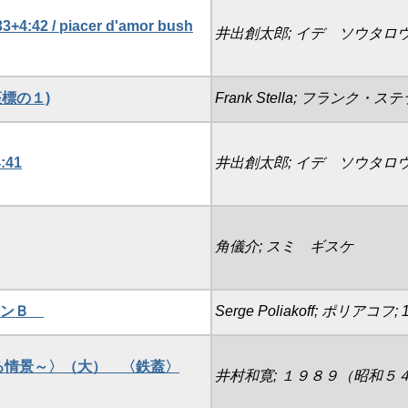
33+4:42 / piacer d'amor bush
井出創太郎; イデ ソウタロ
(極座標の１)
Frank Stella; フランク・ステラ
:41
井出創太郎; イデ ソウタロ
角儀介; スミ ギスケ
ジションＢ
Serge Poliakoff; ポリアコフ; 1
ある情景～〉（大） 〈鉄蓋〉
井村和寛; １９８９（昭和５