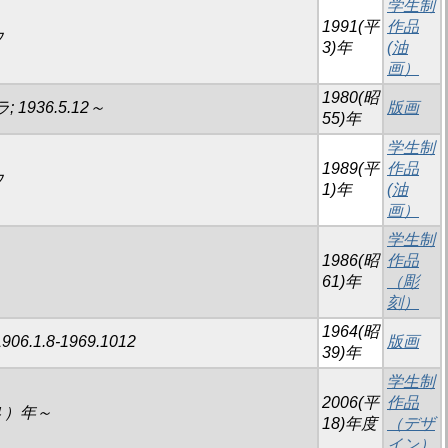
学生制
1991(平
作品
ウ
3)年
(油
画）
1980(昭
; 1936.5.12～
版画
55)年
学生制
1989(平
作品
ウ
1)年
(油
画）
学生制
1986(昭
作品
61)年
（彫
刻）
1964(昭
906.1.8-1969.1012
版画
39)年
学生制
2006(平
作品
４）年～
18)年度
（デザ
イン）