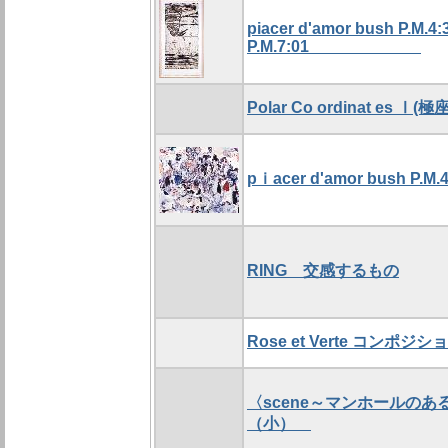
piacer d'amor bush P.M.4:
P.M.7:01
Polar Co ordinat es Ⅰ
pｉacer d'amor bush P.M.4
RING 交感するもの
Rose et Verte コンポ
〈scene～マンホールの
（小）