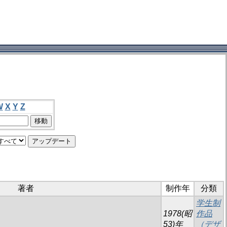
W
X
Y
Z
著者
制作年
分類
学生制
1978(昭
作品
53)年
（デザ