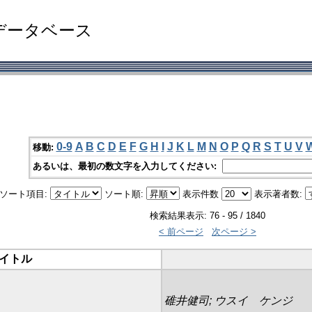
データベース
0-9
A
B
C
D
E
F
G
H
I
J
K
L
M
N
O
P
Q
R
S
T
U
V
移動:
あるいは、最初の数文字を入力してください:
ソート項目:
ソート順:
表示件数
表示著者数:
検索結果表示: 76 - 95 / 1840
< 前ページ
次ページ >
イトル
碓井健司; ウスイ ケンジ