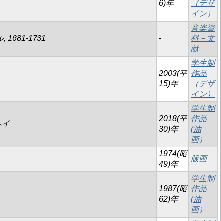
6)年
（デザ
イン）
音楽資
; 1681-1731
-
料－文
献
学生制
2003(平
作品
15)年
（デザ
イン）
学生制
2018(平
作品
ヘイ
30)年
(油
画）
1974(昭
キ
版画
49)年
学生制
1987(昭
作品
62)年
(油
画）