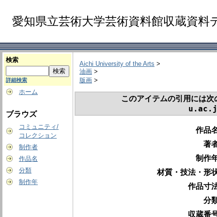
愛知県立芸術大学芸術資料館収蔵資料
検索
Aichi University of the Arts
>
油画
>
版画
>
詳細検索
ホーム
このアイテムの引用には次
u.ac.
ブラウズ
コミュニティ/
作品名
コレクション
著者
制作者
制作年
作品名
分類
材質・技法・形状
制作年
作品寸法
分類
収蔵番号