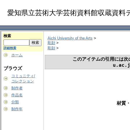
愛知県立芸術大学芸術資料館収蔵資料
検索
Aichi University of the Arts
>
彫刻
>
彫刻
>
詳細検索
ホーム
このアイテムの引用には次
u.ac.
ブラウズ
コミュニティ/
コレクション
制作者
作品名
分類
材質・
制作年