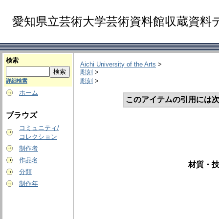
愛知県立芸術大学芸術資料館収蔵資料
検索
Aichi University of the Arts
>
彫刻
>
彫刻
>
詳細検索
ホーム
このアイテムの引用には次
ブラウズ
コミュニティ/
コレクション
制作者
作品名
材質・技
分類
制作年