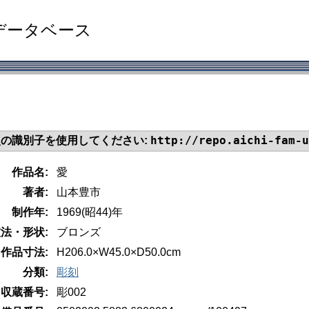
データベース
http://repo.aichi-fam-u
の識別子を使用してください:
作品名:
愛
著者:
山本豊市
制作年:
1969(昭44)年
法・形状:
ブロンズ
作品寸法:
H206.0×W45.0×D50.0cm 台H70.0
分類:
彫刻
収蔵番号:
彫002