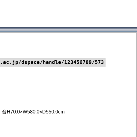
.ac.jp/dspace/handle/123456789/573
×W580.0×D550.0cm