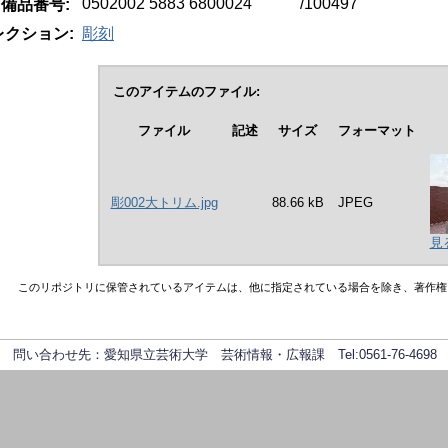
0502002 5883 6800024 /100497
備品番号:
レクション:
彫刻
このアイテムのファイル:
ファイル
記述
サイズ
フォーマット
彫002大トリム.jpg
88.66 kB
JPEG
見
このリポジトリに保管されているアイテムは、他に指定されている場合を除き、著作権
問い合わせ先：愛知県立芸術大学 芸術情報・広報課 Tel:0561-76-4698