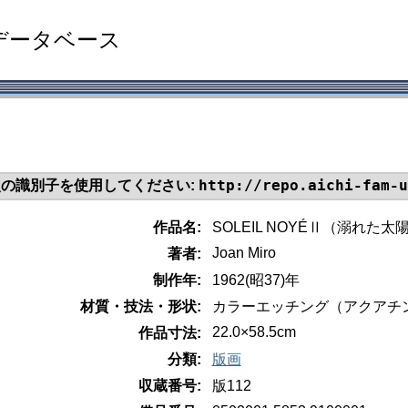
データベース
http://repo.aichi-fam-u
の識別子を使用してください:
作品名:
SOLEIL NOYÉⅡ（溺れた太
Joan Miro
著者:
制作年:
1962(昭37)年
材質・技法・形状:
カラーエッチング（アクアチ
22.0×58.5cm
作品寸法:
分類:
版画
収蔵番号:
版112