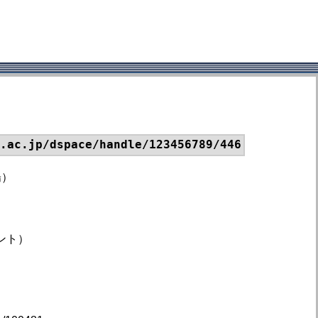
.ac.jp/dspace/handle/123456789/446
陽）
ント）