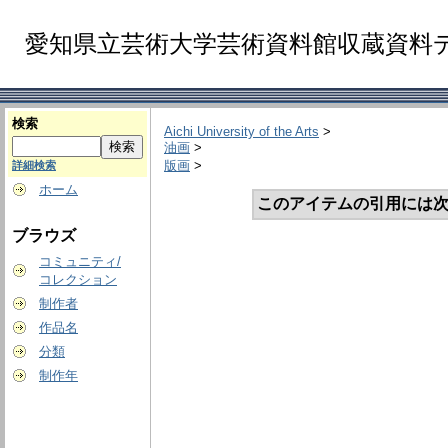
愛知県立芸術大学芸術資料館収蔵資料
検索
Aichi University of the Arts
>
油画
>
版画
>
詳細検索
ホーム
このアイテムの引用には次
ブラウズ
コミュニティ/
コレクション
制作者
作品名
分類
制作年