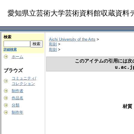
愛知県立芸術大学芸術資料館収蔵資料
検索
Aichi University of the Arts
>
彫刻
>
彫刻
>
詳細検索
ホーム
このアイテムの引用には次
u.ac.j
ブラウズ
コミュニティ/
コレクション
制作者
作品名
分類
材質
制作年