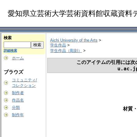
愛知県立芸術大学芸術資料館収蔵資料
検索
Aichi University of the Arts
>
学生作品
>
学生作品（彫刻）
>
詳細検索
ホーム
このアイテムの引用には次
u.ac.j
ブラウズ
コミュニティ/
コレクション
制作者
作品名
分類
材質・
制作年