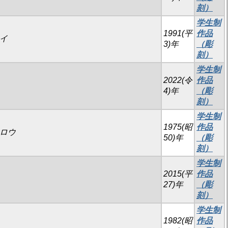
刻）
学生制
1991(平
作品
ヘイ
3)年
（彫
刻）
学生制
2022(令
作品
4)年
（彫
刻）
学生制
1975(昭
作品
チロウ
50)年
（彫
刻）
学生制
2015(平
作品
27)年
（彫
刻）
学生制
1982(昭
作品