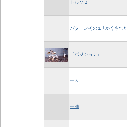
トルソ２
パターンその１ ｢かくされた
『ポジション』
一人
一滴