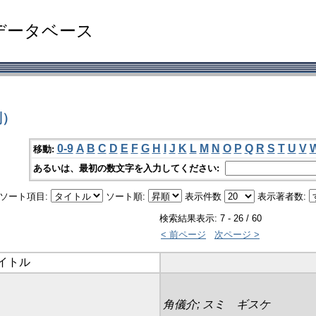
データベース
刻）
0-9
A
B
C
D
E
F
G
H
I
J
K
L
M
N
O
P
Q
R
S
T
U
V
移動:
あるいは、最初の数文字を入力してください:
ソート項目:
ソート順:
表示件数
表示著者数:
検索結果表示: 7 - 26 / 60
< 前ページ
次ページ >
イトル
角儀介; スミ ギスケ