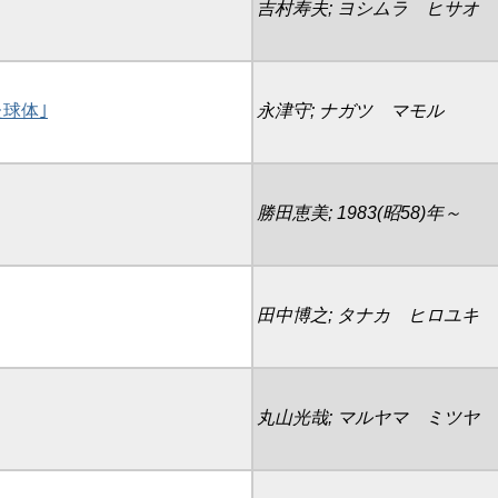
吉村寿夫; ヨシムラ ヒサオ
球体｣
永津守; ナガツ マモル
勝田恵美; 1983(昭58)年～
田中博之; タナカ ヒロユキ
丸山光哉; マルヤマ ミツヤ