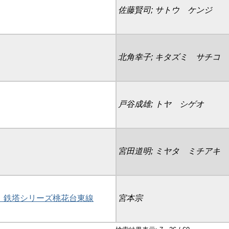
佐藤賢司; サトウ ケンジ
北角幸子; キタズミ サチコ
戸谷成雄; トヤ シゲオ
宮田道明; ミヤタ ミチアキ
」鉄塔シリーズ桃花台東線
宮本宗