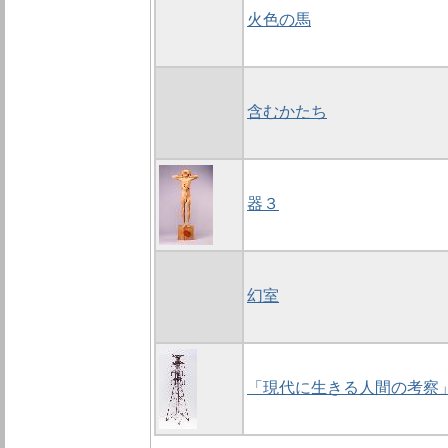
火色の馬
含むかたち
器３
幻室
「現代に生きる人間の考察