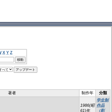
W
X
Y
Z
著者
制作年
分類
学生制
1986(昭
作品
61)年
（彫