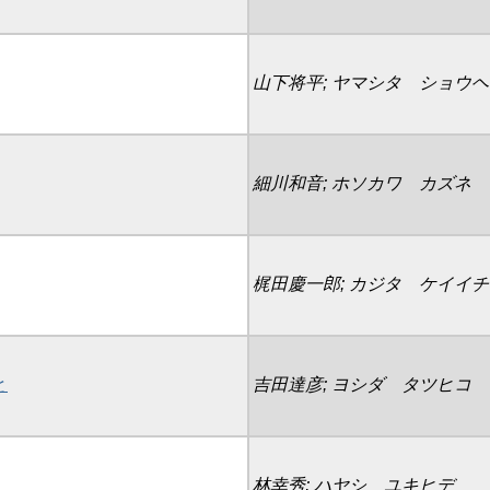
山下将平; ヤマシタ ショウ
細川和音; ホソカワ カズネ
梶田慶一郎; カジタ ケイイ
と
吉田達彦; ヨシダ タツヒコ
林幸秀; ハヤシ ユキヒデ