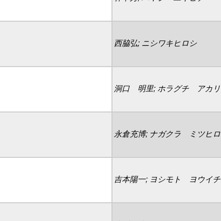
西脇弘; ニシワキヒロシ
洞口 明里; ホラグチ アカリ
永倉充博; ナガクラ ミツヒロ
吉本陽一; ヨシモト ヨウイチ