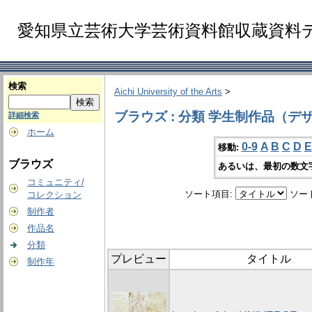
愛知県立芸術大学芸術資料館収蔵資料
検索
Aichi University of the Arts
>
ブラウズ : 分類 学生制作品（デ
詳細検索
ホーム
0-9
A
B
C
D
E
移動:
ブラウズ
あるいは、最初の数文
コミュニティ/
ソート項目:
ソー
コレクション
制作者
作品名
分類
プレビュー
タイトル
制作年