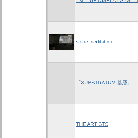
｢SET UP DISPLAY SYSTE
stone meditation
「SUBSTRATUM-基層」
THE ARTISTS