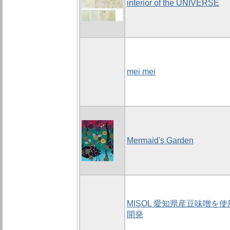
interior of the UNIVERSE
mei mei
Mermaid's Garden
MISOL 愛知県産豆味噌を
開発