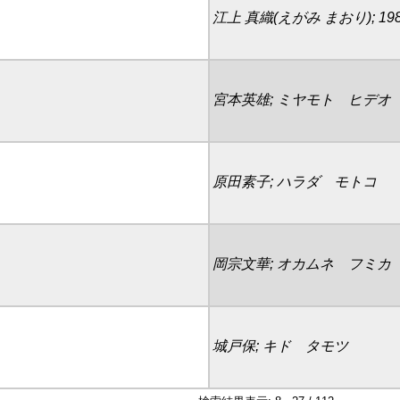
江上 真織(えがみ まおり); 198
宮本英雄; ミヤモト ヒデオ
原田素子; ハラダ モトコ
岡宗文華; オカムネ フミカ
城戸保; キド タモツ