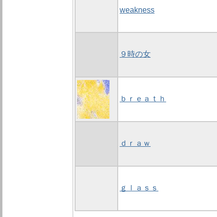
weakness
９時の女
ｂｒｅａｔｈ
ｄｒａｗ
ｇｌａｓｓ