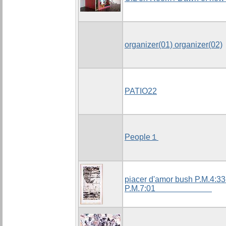
organizer(01) organizer(02)
PATIO22
People１
piacer d'amor bush P.M.4:33
P.M.7:01