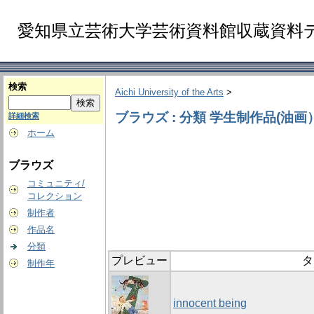
愛知県立芸術大学芸術資料館収蔵資料
検索
Aichi University of the Arts
>
ブラウズ : 分類 学生制作品(油画
詳細検索
ホーム
ブラウズ
コミュニティ/
コレクション
制作者
作品名
分類
プレビュー
タ
制作年
innocent being