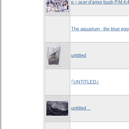
pｉacer d'amor bush P.M.4:
The aquarium - the blue egg
untitled
｢UNTITLED｣
untitled．