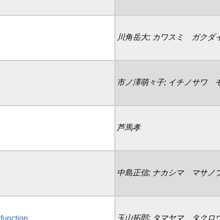
川角岳大; カワスミ ガクダ
市ノ澤萌々子; イチノサワ 
芦馬孝
中島正信; ナカシマ マサノ
玉山拓郎; タマヤマ タクロ
function