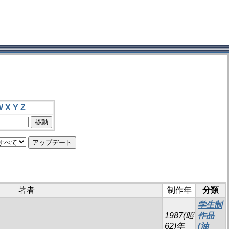
W
X
Y
Z
著者
制作年
分類
学生制
1987(昭
作品
62)年
(油