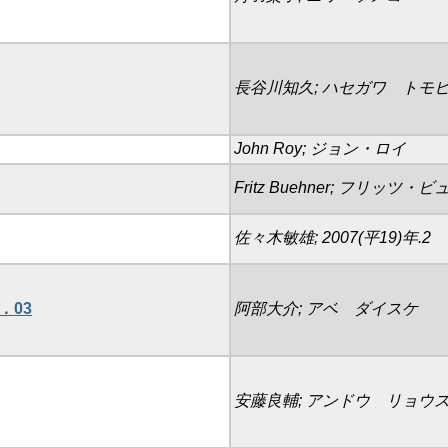
長谷川知久; ハセガワ トモ
John Roy; ジョン・ロイ
Fritz Buehner; フリッツ・
佐々木敏雄; 2007(平19)年.2
2．03
阿部大介; アベ ダイスケ
安藤良輔; アンドウ リョウ