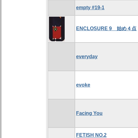
empty #19-1
ENCLOSURE 9 始め４点
everyday
evoke
Facing You
FETISH NO.2