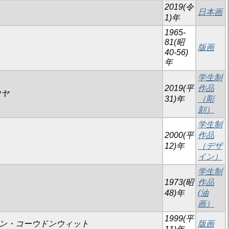
2019(令
日本画
1)年
1965-
81(昭
版画
40-56)
年
学生制
2019(平
作品
ウヤ
31)年
（彫
刻）
学生制
2000(平
作品
12)年
（デザ
イン）
学生制
1973(昭
作品
48)年
(油
画）
1999(平
 ターウォン・コーウドンウィット
版画