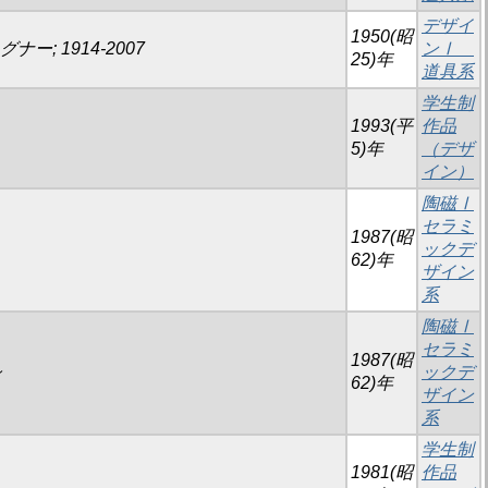
デザイ
1950(昭
グナー; 1914-2007
ンⅠ
25)年
道具系
学生制
1993(平
作品
5)年
（デザ
イン）
陶磁Ⅰ
セラミ
1987(昭
ックデ
62)年
ザイン
系
陶磁Ⅰ
セラミ
1987(昭
シ
ックデ
62)年
ザイン
系
学生制
1981(昭
作品