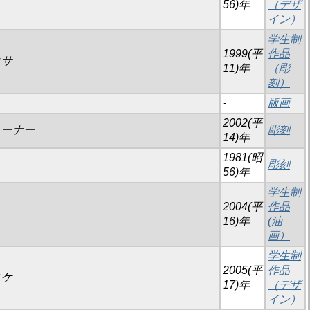
56)年
（デザ
イン）
学生制
1999(平
作品
ヒサ
11)年
（彫
刻）
-
版画
2002(平
ビューナー
彫刻
14)年
1981(昭
彫刻
56)年
学生制
2004(平
作品
16)年
(油
画）
学生制
2005(平
作品
スケ
17)年
（デザ
イン）