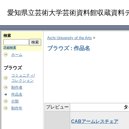
愛知県立芸術大学芸術資料館収蔵資料
検索
Aichi University of the Arts
>
ブラウズ : 作品名
詳細検索
ホーム
ブラウズ
コミュニティ/
コレクション
制作者
作品名
分類
プレビュー
タ
制作年
CABアームレスチェア