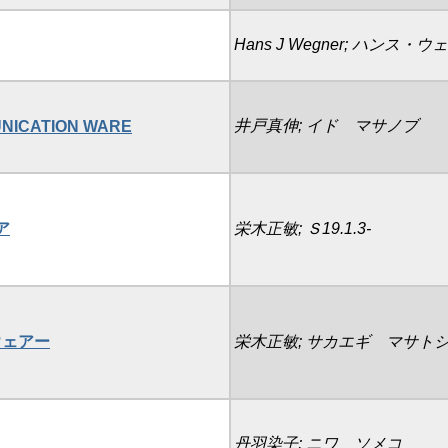
Hans J Wegner; ハンス・ウェ
井戸真伸; イド マサノブ
MUNICATION WARE
ア
栄木正敏; Ｓ19.1.3-
ウェアー
栄木正敏; サカエギ マサト
丹羽染子; ニワ ソメコ