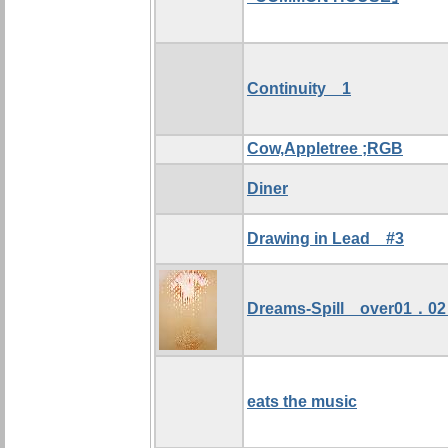
Continuity 1
Cow,Appletree ;RGB
Diner
Drawing in Lead #3
Dreams-Spill over01．0
eats the music