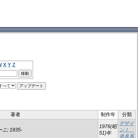
W
X
Y
Z
著者
制作年
分類
デザイ
1976(昭
ニ; 1935-
ンⅠ
51)年
道具系