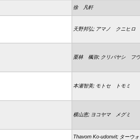
徐 凡軒
天野邦弘; アマノ クニヒロ
栗林 楓弥; クリバヤシ フ
本瀬智美; モトセ トモミ
横山恵; ヨコヤマ メグミ
Thavorn Ko-udonvit;