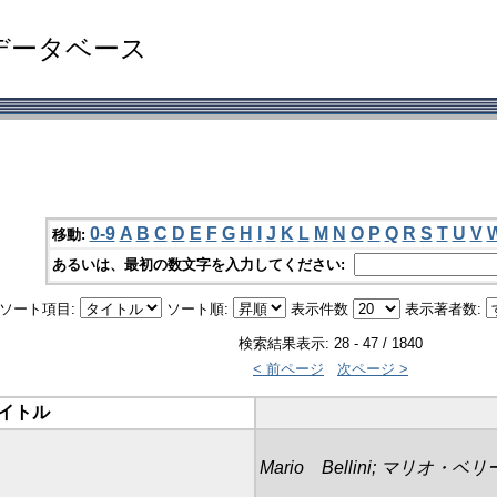
データベース
0-9
A
B
C
D
E
F
G
H
I
J
K
L
M
N
O
P
Q
R
S
T
U
V
移動:
あるいは、最初の数文字を入力してください:
ソート項目:
ソート順:
表示件数
表示著者数:
検索結果表示: 28 - 47 / 1840
< 前ページ
次ページ >
イトル
Mario Bellini; マリオ・ベリー