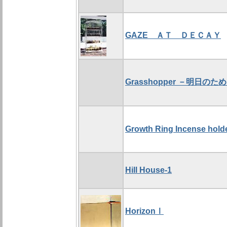
GAZE ＡＴ ＤＥＣＡＹ
Grasshopper －明日のた
Growth Ring Incense hold
Hill House-1
HorizonⅠ