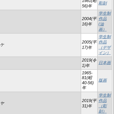
1981(昭
彫刻
56)年
学生制
2004(平
作品
16)年
(油
画）
学生制
2005(平
作品
スケ
17)年
（デザ
イン）
2019(令
日本画
1)年
1965-
81(昭
版画
40-56)
年
学生制
2019(平
作品
ウヤ
31)年
（彫
刻）