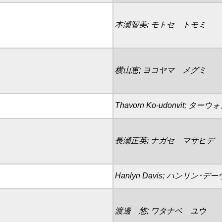
本瀬智美; モトセ トモミ
横山恵; ヨコヤマ メグミ
Thavorn Ko-udonvit;
長瀬正英; ナガセ マサヒデ
Hanlyn Davis; ハンリン･デ
渡邊 悠; ワタナベ ユウ