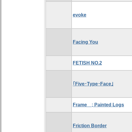
evoke
Facing You
FETISH NO.2
｢Five･Type･Face｣
Frame ; Painted Logs
Friction Border