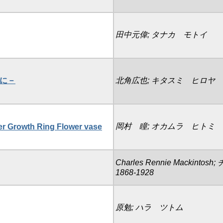
田中元偉; タナカ モトイ
めに－
北角広也; キタスミ ヒロヤ
岡村 瞳; オカムラ ヒトミ
er Growth Ring Flower vase
Charles Rennie Mack
1868-1928
原勉; ハラ ツトム