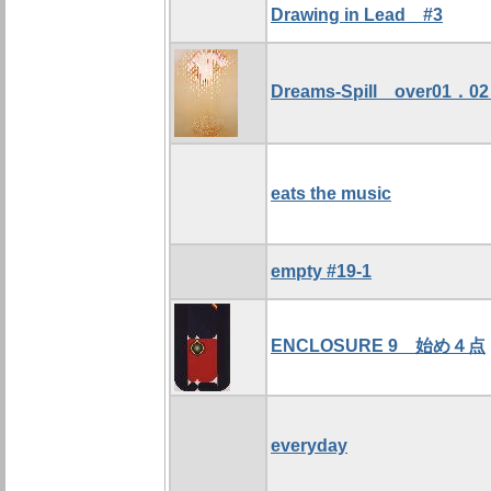
Drawing in Lead #3
Dreams-Spill over01．0
eats the music
empty #19-1
ENCLOSURE 9 始め４点
everyday