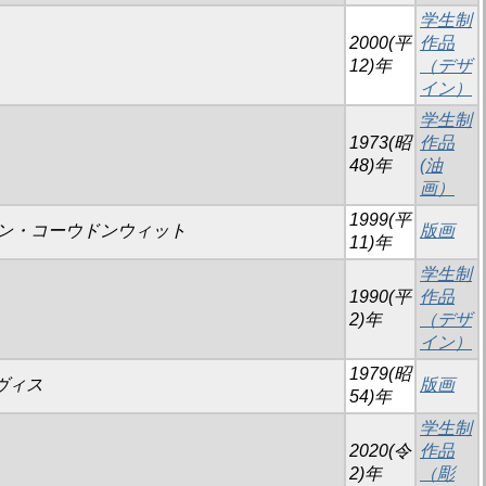
学生制
2000(平
作品
12)年
（デザ
イン）
学生制
1973(昭
作品
48)年
(油
画）
1999(平
 ターウォン・コーウドンウィット
版画
11)年
学生制
1990(平
作品
2)年
（デザ
イン）
1979(昭
ーヴィス
版画
54)年
学生制
2020(令
作品
2)年
（彫