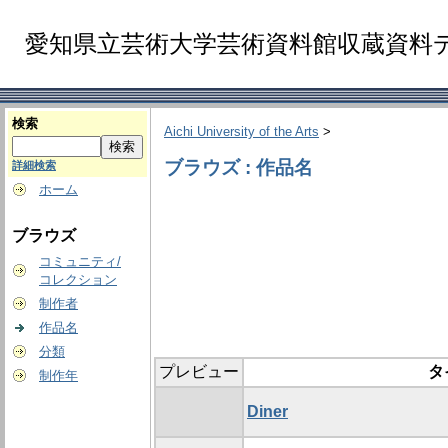
愛知県立芸術大学芸術資料館収蔵資料
検索
Aichi University of the Arts
>
ブラウズ : 作品名
詳細検索
ホーム
ブラウズ
コミュニティ/
コレクション
制作者
作品名
分類
プレビュー
タ
制作年
Diner