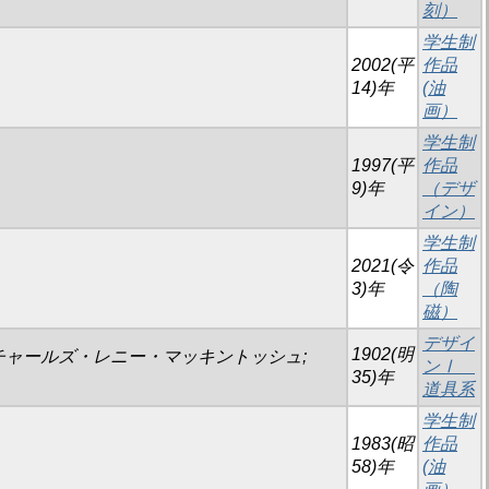
刻）
学生制
2002(平
作品
14)年
(油
画）
学生制
1997(平
作品
9)年
（デザ
イン）
学生制
2021(令
作品
3)年
（陶
磁）
デザイ
1902(明
intosh; チャールズ・レニー・マッキントッシュ;
ンⅠ
35)年
道具系
学生制
1983(昭
作品
58)年
(油