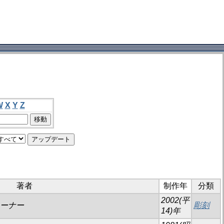
W
X
Y
Z
著者
制作年
分類
2002(平
ビューナー
彫刻
14)年