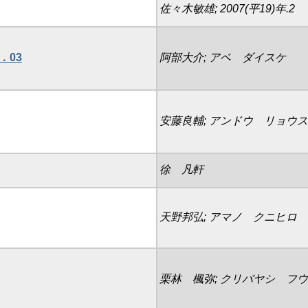
佐々木敏雄; 2007(平19)年.2
2．03
阿部大介; アベ ダイスケ
安藤良輔; アンドウ リョウ
徐 凡軒
天野邦弘; アマノ クニヒロ
栗林 楓弥; クリバヤシ フ