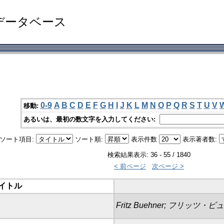
データベース
0-9
A
B
C
D
E
F
G
H
I
J
K
L
M
N
O
P
Q
R
S
T
U
V
移動:
あるいは、最初の数文字を入力してください:
ソート項目:
ソート順:
表示件数
表示著者数:
検索結果表示: 36 - 55 / 1840
< 前ページ
次ページ >
イトル
Fritz Buehner; フリッツ・