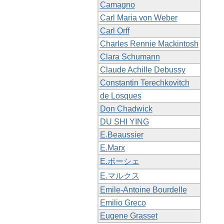
Camagno
Carl Maria von Weber
Carl Orff
Charles Rennie Mackintosh
Clara Schumann
Claude Achille Debussy
Constantin Terechkovitch
de Losques
Don Chadwick
DU SHI YING
E.Beaussier
E.Marx
E.ボーシェ
E.マルクス
Emile-Antoine Bourdelle
Emilio Greco
Eugene Grasset