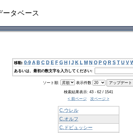
データベース
0-9
A
B
C
D
E
F
G
H
I
J
K
L
M
N
O
P
Q
R
S
T
U
V
移動:
あるいは、最初の数文字を入力してください:
ソート順:
表示件数
検索結果表示: 43 - 62 / 1541
< 前ページ
次ページ >
C.ウレル
C.オルフ
C.ドビュッシー